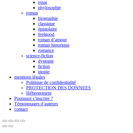
essai
phylosophie
roman
biographie
classique
épistolaire
feelgood
roman d’amour
roman historique
romance
science-fiction
dystopie
fiction
utopie
mentions légales
Politique de confidentialité
PROTECTION DES DONNEES
Hébergement
Pourquoi s’inscrire ?
Témoignages d’auteurs
contact