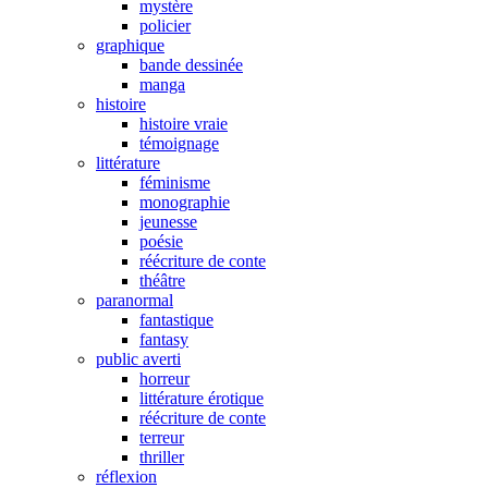
mystère
policier
graphique
bande dessinée
manga
histoire
histoire vraie
témoignage
littérature
féminisme
monographie
jeunesse
poésie
réécriture de conte
théâtre
paranormal
fantastique
fantasy
public averti
horreur
littérature érotique
réécriture de conte
terreur
thriller
réflexion