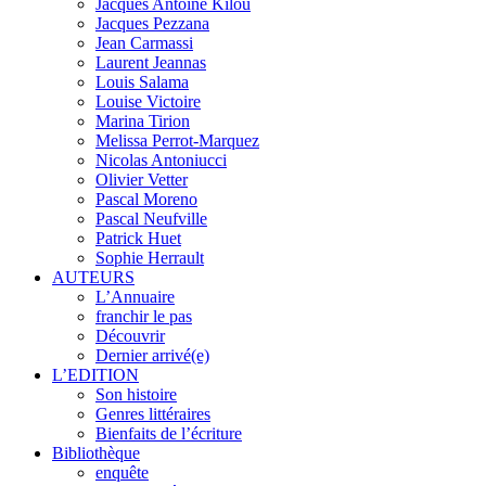
Jacques Antoine Kilou
Jacques Pezzana
Jean Carmassi
Laurent Jeannas
Louis Salama
Louise Victoire
Marina Tirion
Melissa Perrot-Marquez
Nicolas Antoniucci
Olivier Vetter
Pascal Moreno
Pascal Neufville
Patrick Huet
Sophie Herrault
AUTEURS
L’Annuaire
franchir le pas
Découvrir
Dernier arrivé(e)
L’EDITION
Son histoire
Genres littéraires
Bienfaits de l’écriture
Bibliothèque
enquête