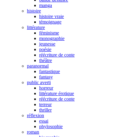
manga
histoire
histoire vraie
témoignage
littérature
féminisme
monographie
jeunesse
poésie
réécriture de conte
théâtre
paranormal
fantastique
fantasy
public averti
horreur
littérature érotique
réécriture de conte
terreur
thriller
réflexion
essai
phylosophie
roman