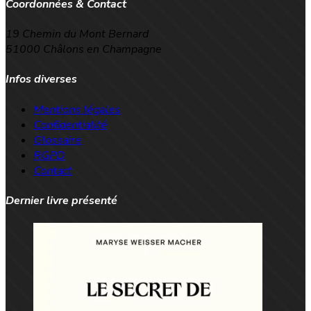
Coordonnées & Contact
19 Chemin du Mont Bernard
51000 Châlons en Champagne
Infos diverses
Mentions légales
Confidentialité
Glossaire
RGPD
Contact
Dernier livre présenté