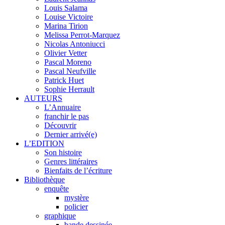
Louis Salama
Louise Victoire
Marina Tirion
Melissa Perrot-Marquez
Nicolas Antoniucci
Olivier Vetter
Pascal Moreno
Pascal Neufville
Patrick Huet
Sophie Herrault
AUTEURS
L’Annuaire
franchir le pas
Découvrir
Dernier arrivé(e)
L’EDITION
Son histoire
Genres littéraires
Bienfaits de l’écriture
Bibliothèque
enquête
mystère
policier
graphique
bande dessinée