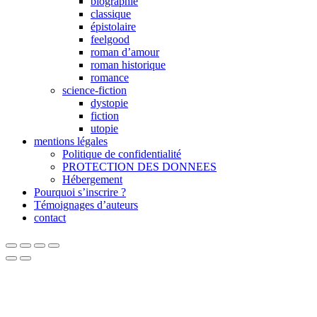
biographie
classique
épistolaire
feelgood
roman d’amour
roman historique
romance
science-fiction
dystopie
fiction
utopie
mentions légales
Politique de confidentialité
PROTECTION DES DONNEES
Hébergement
Pourquoi s’inscrire ?
Témoignages d’auteurs
contact