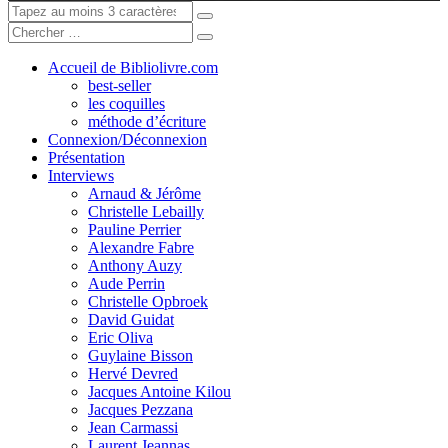
Accueil de Bibliolivre.com
best-seller
les coquilles
méthode d’écriture
Connexion/Déconnexion
Présentation
Interviews
Arnaud & Jérôme
Christelle Lebailly
Pauline Perrier
Alexandre Fabre
Anthony Auzy
Aude Perrin
Christelle Opbroek
David Guidat
Eric Oliva
Guylaine Bisson
Hervé Devred
Jacques Antoine Kilou
Jacques Pezzana
Jean Carmassi
Laurent Jeannas