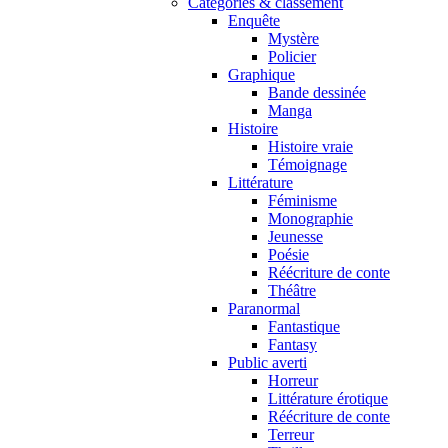
Catégories & classement
Enquête
Mystère
Policier
Graphique
Bande dessinée
Manga
Histoire
Histoire vraie
Témoignage
Littérature
Féminisme
Monographie
Jeunesse
Poésie
Réécriture de conte
Théâtre
Paranormal
Fantastique
Fantasy
Public averti
Horreur
Littérature érotique
Réécriture de conte
Terreur