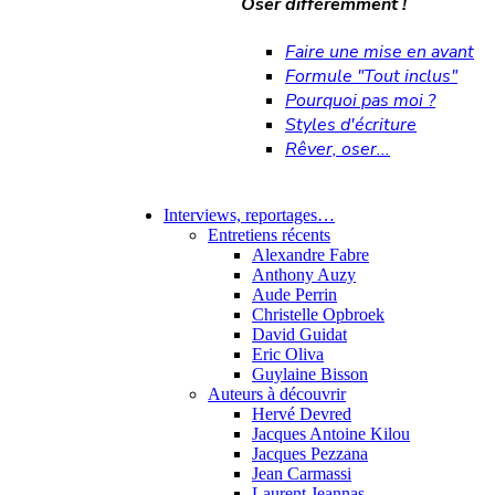
Oser différemment !
Faire une mise en avant
Formule "Tout inclus"
Pourquoi pas moi ?
Styles d'écriture
Rêver, oser...
Interviews, reportages…
Entretiens récents
Alexandre Fabre
Anthony Auzy
Aude Perrin
Christelle Opbroek
David Guidat
Eric Oliva
Guylaine Bisson
Auteurs à découvrir
Hervé Devred
Jacques Antoine Kilou
Jacques Pezzana
Jean Carmassi
Laurent Jeannas