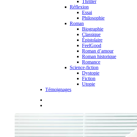
Thriller
Réflexion
Essai
Philosophie
Roman
Biographie
Classique
Épistolaire
FeelGood
Roman d’amour
Roman historique
Romance
Science-fiction
Dystopie
Fiction
Utopie
Témoignages