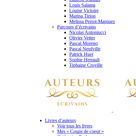
Louis Salama
Louise Victoire
Marina Tirion
Melissa Perrot-Marquez
Parcours d’écrivains
Nicolas Antoniucci
Olivier Vetter
Pascal Moreno
Pascal Neufville
Patrick Huet
Sophie Herrault
Tiphaine Croville
Livres d’auteurs
Voir tous les livres
Mes « Coups de coeur »